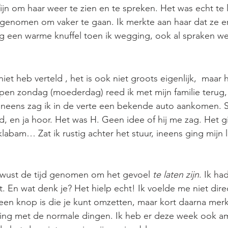
fijn om haar weer te zien en te spreken. Het was echt te
genomen om vaker te gaan. Ik merkte aan haar dat ze e
eeg een warme knuffel toen ik wegging, ook al spraken we 
 niet heb verteld , het is ook niet groots eigenlijk,  maar
pen zondag (moederdag) reed ik met mijn familie terug, n
Ineens zag ik in de verte een bekende auto aankomen. S
 en ja hoor. Het was H. Geen idee of hij me zag. Het g
abam… Zat ik rustig achter het stuur, ineens ging mijn li
ewust de tijd genomen om het gevoel 
te laten zijn
. Ik ha
. En wat denk je? Het hielp echt! Ik voelde me niet direc
 een knop is die je kunt omzetten, maar kort daarna merkt
ng met de normale dingen. Ik heb er deze week ook a