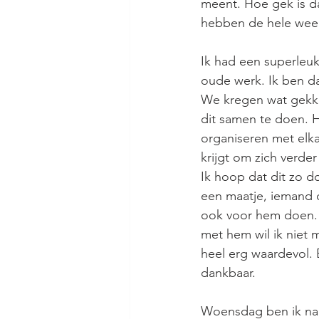
meent. Hoe gek is da
hebben de hele week
Ik had een superleu
oude werk. Ik ben d
We kregen wat gekke 
dit samen te doen. H
organiseren met elka
krijgt om zich verder
Ik hoop dat dit zo do
een maatje, iemand d
ook voor hem doen. D
met hem wil ik niet 
heel erg waardevol. 
dankbaar.
Woensdag ben ik naar