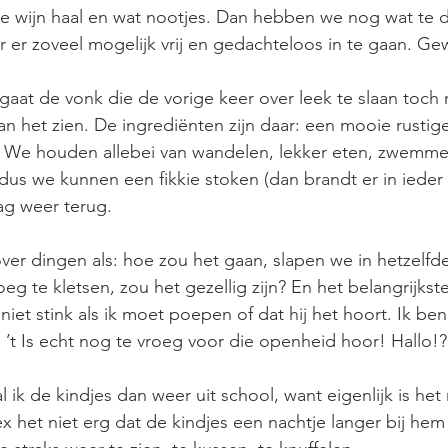
esje wijn haal en wat nootjes. Dan hebben we nog wat te d
er zoveel mogelijk vrij en gedachteloos in te gaan. Ge
 gaat de vonk die de vorige keer over leek te slaan toch
 het zien. De ingrediënten zijn daar: een mooie rustig
. We houden allebei van wandelen, lekker eten, zwemmen
us we kunnen een fikkie stoken (dan brandt er in ieder g
g weer terug.
ver dingen als: hoe zou het gaan, slapen we in hetzelfde
 te kletsen, zou het gezellig zijn? En het belangrijkste
niet stink als ik moet poepen of dat hij het hoort. Ik ben
k. ’t Is echt nog te vroeg voor die openheid hoor! Hallo!?
k de kindjes dan weer uit school, want eigenlijk is het 
x het niet erg dat de kindjes een nachtje langer bij hem 