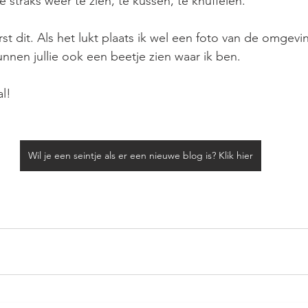
 straks weer te zien, te kussen, te knuffelen.
st dit. Als het lukt plaats ik wel een foto van de omgevi
unnen jullie ook een beetje zien waar ik ben.
l!
Wil je een seintje als er een nieuwe blog is? Klik hier