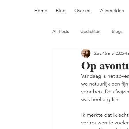
Home
Blog
Over mij
Aanmelden
All Posts
Gedichten
Blogs
Sara
16 mei 2025
4 
Op avont
Vandaag is het zove
we natuurlijk een fij
voor ben. De afwijzin
was heel erg fijn.
Ik merkte dat ik ech
vertrouwen te voelen