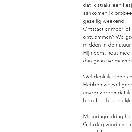
dat ik straks een fl
aankomen.Ik probeer 
gezellig weekend. 
Ontstaat er meer, of
ontvlammen? We gaan
midden in de natuur
Hij neemt hout mee d
dan gaan we maanda
Wel denk ik steeds o
Hebben we wel genoeg
ervoor zorgen dat ik 
betreft echt vreselij
Maandagmiddag haal i
Gelukkig vond mijn e