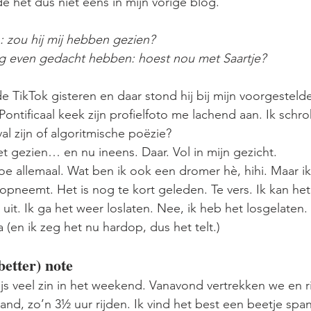
e het dus niet eens in mijn vorige blog. 
: zou hij mij hebben gezien? 
og even gedacht hebben: hoest nou met Saartje?
 TikTok gisteren en daar stond hij bij mijn voorgesteld
ontificaal keek zijn profielfoto me lachend aan. Ik schro
al zijn of algoritmische poëzie?
et gezien… en nu ineens. Daar. Vol in mijn gezicht. 
e allemaal. Wat ben ik ook een dromer hè, hihi. Maar i
opneemt. Het is nog te kort geleden. Te vers. Ik kan het 
t. Ik ga het weer loslaten. Nee, ik heb het losgelaten. 
a (en ik zeg het nu hardop, dus het telt.)
etter) note
js veel zin in het weekend. Vanavond vertrekken we en r
land, zo’n 3½ uur rijden. Ik vind het best een beetje spa