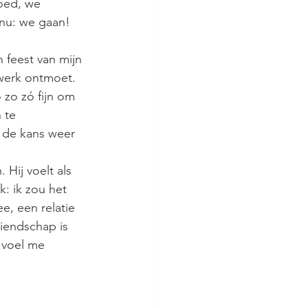
goed, we 
nu: we gaan!
feest van mijn 
werk ontmoet. 
zo zó fijn om 
 te 
u de kans weer 
 Hij voelt als 
: ik zou het 
, een relatie 
riendschap is 
 voel me 