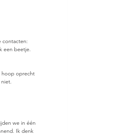
e contacten: 
k een beetje. 
k hoop oprecht 
niet. 
ijden we in één 
nnend. Ik denk 