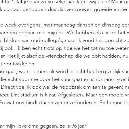
t hè? Dat je daar zo vreselijk aan kunt twijfelen? Maar 
 contact gehouden dus dat vertrouwen groeide en zie 
ke week overigens, met maandag dansen en dinsdag een 
aarheen gegaan met mijn ex. We hebben elkaar op het 
blikken van oud-collega’s, maar ik vond het oprecht zo 
ij ook. Ik ben echt trots op hoe we het tot nu toe weten
ar. Het lijkt alsof de vriendschap die we ooit hadden, n
 te ontwikkelen.
orgaat, want ik merk: ik word er echt heel erg vrolijk van.
ie echt voor me door het vuur gaat en sinds jaren voel ik
irect voel ik ook wel de noodzaak om aan te geven: nee
meer. Dat stadium is klaar. Afgesloten. Maar een mooie v
En wat ons bindt daarin zijn onze kinderen. En humor. Ik
 mijn lieve oma gegaan, ze is 96 jaar. 