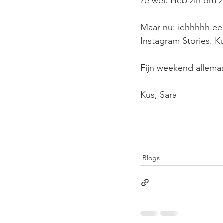
ze wel. Heb zin om ze
Maar nu: iehhhhh eer
Instagram Stories. K
Fijn weekend allemaa
Kus, Sara
Blogs