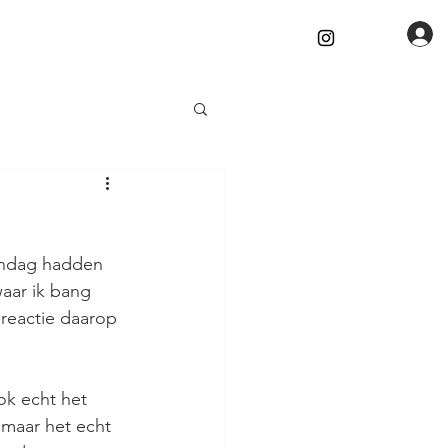
andag hadden 
waar ik bang 
n reactie daarop 
ok echt het 
 maar het echt 