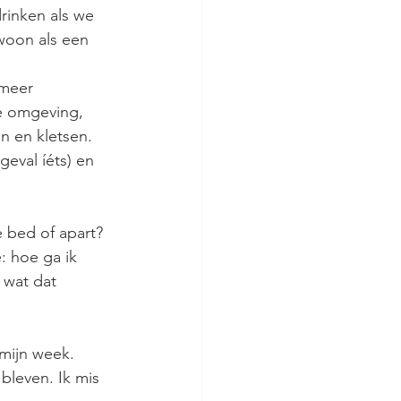
rinken als we 
woon als een 
 meer 
e omgeving, 
 en kletsen. 
eval íéts) en 
 bed of apart? 
: hoe ga ik 
 wat dat 
mijn week. 
bleven. Ik mis 