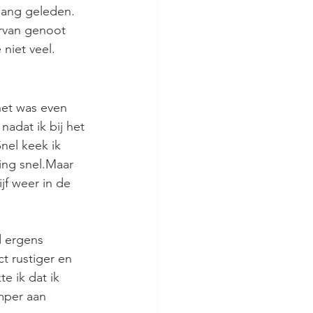
 lang geleden. 
rvan genoot 
niet veel.
 het was even 
adat ik bij het 
nel keek ik 
ing snel.Maar 
jf weer in de 
d ergens 
t rustiger en 
e ik dat ik 
mper aan 