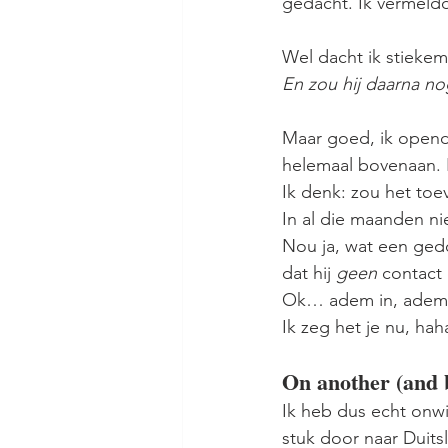
gedacht. Ik vermeldd
Wel dacht ik stiekem
En zou hij daarna n
Maar goed, ik opende
helemaal bovenaan. P
Ik denk: zou het toev
In al die maanden ni
Nou ja, wat een gedo
dat hij 
geen
 contact 
Ok… adem in, adem ui
Ik zeg het je nu, hah
On another (and b
Ik heb dus echt onwi
stuk door naar Duits