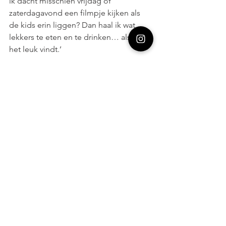
ik dacht misschien vrijdag of 
zaterdagavond een filmpje kijken als 
de kids erin liggen? Dan haal ik wat 
lekkers te eten en te drinken… als je 
het leuk vindt.’
Ik stuurde het donderdagochtend.
Het is nu zondag.
Het bericht bleef ongeopend.
En ik? Ik ben emotioneel uitgeput. 
Verdrietig, vernederd, afgewezen, 
boos. Ik voel me compleet 
beetgenomen.
Ja, hij heeft bindingsangst. Maar dit 
doen?
Ik kan me niet voorstellen dat ik dit 
ooit bij iemand zou doen. 
En het erge is: hij weet het denk ik niet. 
Is te druk met zichzelf, zijn ego, zijn 