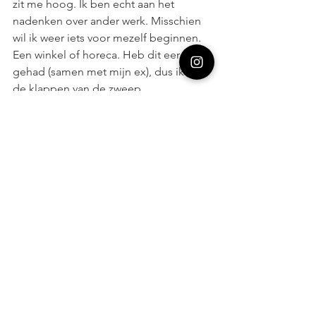
zit me hoog. Ik ben echt aan het 
nadenken over ander werk. Misschien 
wil ik weer iets voor mezelf beginnen. 
Een winkel of horeca. Heb dit eerder 
gehad (samen met mijn ex), dus ik ken 
de klappen van de zweep.
We zijn toen gestopt omdat het stel 
met wie wij dit deden een andere 
richting op wilde. Ik durfde toen niet 
zelf iets te starten, het voelde veilig 
met anderen. Maar nu denk ik erover 
om toch weer de sprong te wagen. En 
vanuit daar uitbouwen. 
Ik heb zat ideeën en inspiratie om 
nieuwe dingen te creëren. Maar wel 
vanuit een vaste basis, het voelt 
spannend maar opwindend om erover 
na te denken. Het is niet een beslissing 
die ik zomaar kan nemen. 