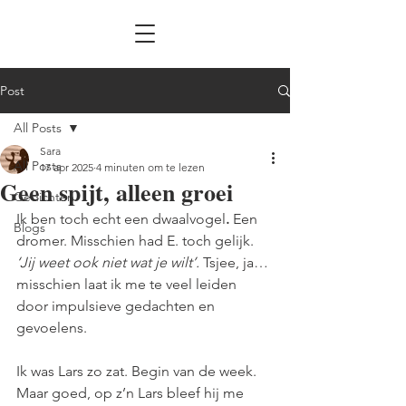
Post
All Posts
Sara
All Posts
17 apr 2025
4 minuten om te lezen
Geen spijt, alleen groei
Gedichten
Ik ben toch echt een dwaalvogel
.
 Een 
Blogs
dromer. Misschien had E. toch gelijk. 
‘Jij weet ook niet wat je wilt’.
 Tsjee, ja… 
misschien laat ik me te veel leiden 
door impulsieve gedachten en 
gevoelens. 
Ik was Lars zo zat. Begin van de week. 
Maar goed, op z’n Lars bleef hij me 