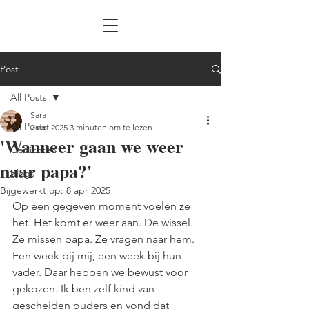
Post
All Posts
Sara
All Posts
2 mrt 2025
3 minuten om te lezen
'Wanneer gaan we weer
Gedichten
naar papa?'
Blogs
Bijgewerkt op:
8 apr 2025
Op een gegeven moment voelen ze 
het. Het komt er weer aan. De wissel. 
Ze missen papa. Ze vragen naar hem. 
Een week bij mij, een week bij hun 
vader. Daar hebben we bewust voor 
gekozen. Ik ben zelf kind van 
gescheiden ouders en vond dat 