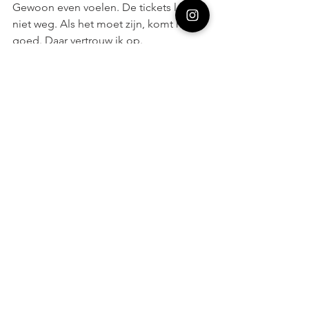
Gewoon even voelen. De tickets lopen 
niet weg. Als het moet zijn, komt het 
goed. Daar vertrouw ik op.
Gek idee. Weer in mijn eentje naar het 
vliegveld. Op reis.
Dat voelt zo lekker. Zo fucking trots 
ben ik dan op mezelf.
Ik doe het gewoon. In mijn up.
Ik bepaal.
Ik ben de baas over mijn eigen leven.
Kus,Sara
Blogs