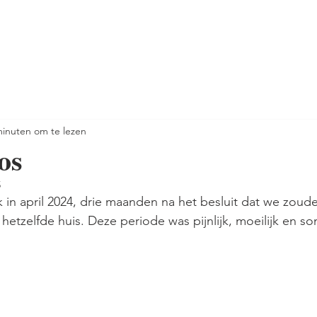
minuten om te lezen
os
5
ik in april 2024, drie maanden na het besluit dat we zou
etzelfde huis. Deze periode was pijnlijk, moeilijk en s