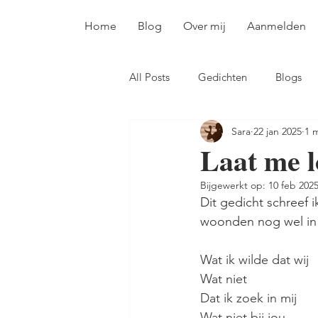
Home
Blog
Over mij
Aanmelden
All Posts
Gedichten
Blogs
Sara
22 jan 2025
1 
Laat me l
Bijgewerkt op:
10 feb 202
Dit gedicht schreef 
woonden nog wel in h
Wat ik wilde dat wij
Wat niet
Dat ik zoek in mij
Wat niet bij jou